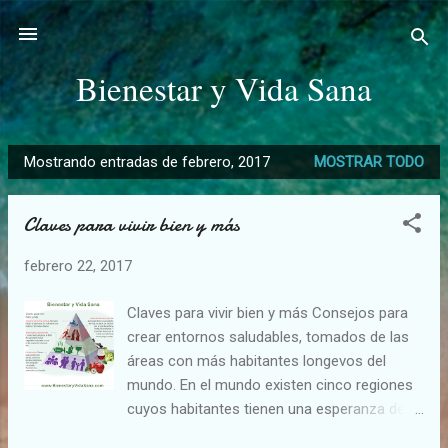
Ir al contenido principal
Bienestar y Vida Sana
Mostrando entradas de febrero, 2017
MOSTRAR TODO
E
n
Claves para vivir bien y más
t
r
febrero 22, 2017
a
d
Claves para vivir bien y más Consejos para
a
crear entornos saludables, tomados de las
s
áreas con más habitantes longevos del
mundo. En el mundo existen cinco regiones
cuyos habitantes tienen una esperanza de
vida por encima de la media mundial con