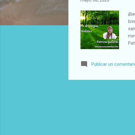
mayo 08, 2026
¡Bi
bri
san
met
Pat
hol
col
Publicar un comentar
gen
año
vid