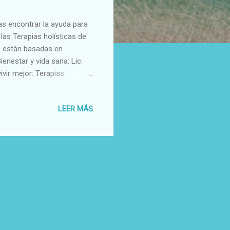
as encontrar la ayuda para
las Terapias holísticas de
, están basadas en
enestar y vida sana: Lic.
ivir mejor: Terapias
káshicos + Psicología del
mica + Genealogía (árbol
LEER MÁS
tricia Gallardo Con muchos
mentados en libros y
blemente en sus vidas. M...