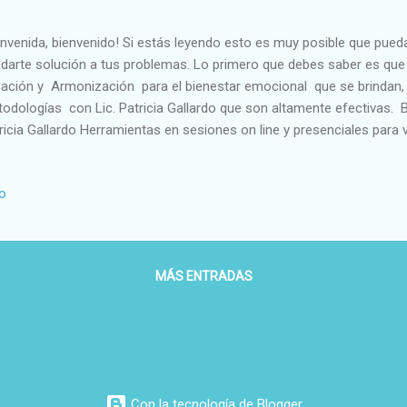
envenida, bienvenido! Si estás leyendo esto es muy posible que pued
ndarte solución a tus problemas. Lo primero que debes saber es que 
ación y Armonización para el bienestar emocional que se brindan
odologías con Lic. Patricia Gallardo que son altamente efectivas. Bi
ricia Gallardo Herramientas en sesiones on line y presenciales para v
ísticas y angélicas + Armonización integral + Lectura de Registros A
or + Bienestar emocional + Magnified Healing + Sanación álmica kár
io
ealógico y genograma), Mensajes de Oráculos y mucho más! Lic. Pa
s de experiencia profesional y con testimonios de efectividad docu
eos, de las personas que han sanado, prosperado y progresan favora
MÁS ENTRADAS
Con la tecnología de Blogger