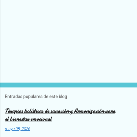
r
i
o
s
Entradas populares de este blog
Terapias holísticas de sanación y Armonización para
el bienestar emocional
mayo 08, 2026