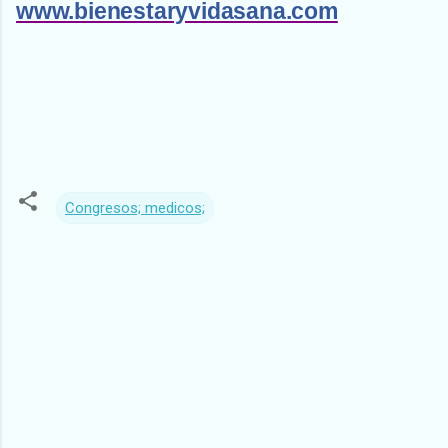
www.bienestaryvidasana.com
Congresos; medicos;
C
o
m
e
n
t
a